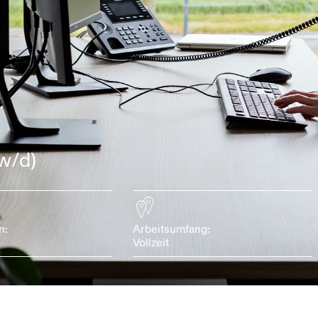
w/d)
n:
Arbeitsumfang:
Vollzeit