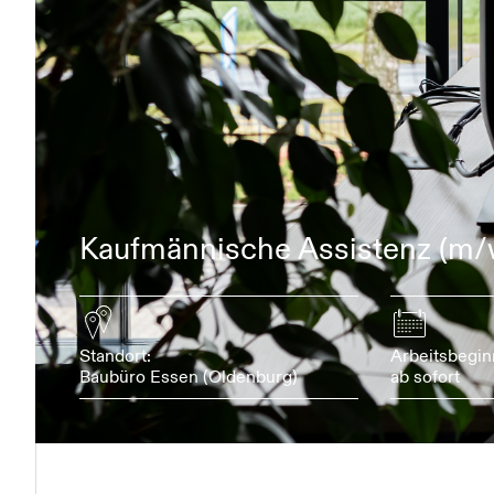
Kaufmännische Assistenz (m/
Standort:
Arbeitsbegin
Baubüro Essen (Oldenburg)
ab sofort